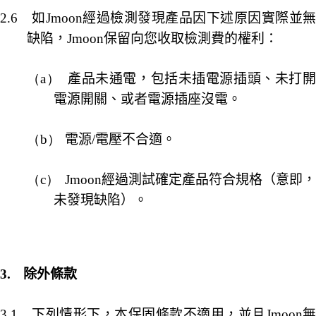
2.6
如
Jmoon
經過檢測發現產品因下述原因實際並無
缺陷，
Jmoon
保留向您收取檢測費的權利：
（a）
產品未通電，包括未插電源插頭、未打
電源開關、或者電源插座沒電。
（b）
電源
/
電壓不合適。
（c）
Jmoon
經過測試確定產品符合規格（意即
未發現缺陷）。
3.
除外條款
3.1
下列情形下，本保固條款不適用，並且
Jmoon
無