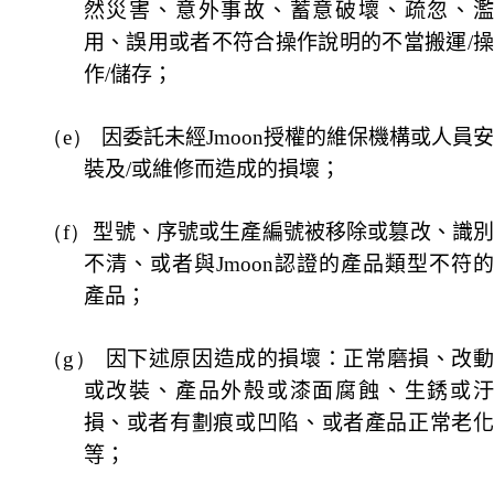
然災害、意外事故、蓄意破壞、疏忽、濫
用、誤用或者不符合操作說明的不當搬運
/
作
/
儲存；
（e）
因委託未經
Jmoon
授權的維保機構或人員
裝及
/
或維修而造成的損壞；
（f）
型號、序號或生產編號被移除或篡改、識
不清、或者與
Jmoon
認證的產品類型不符
產品；
（g）
因下述原因造成的損壞：正常磨損、改
或改裝、產品外殼或漆面腐蝕、生銹或汙
損、或者有劃痕或凹陷、或者產品正常老化
等；