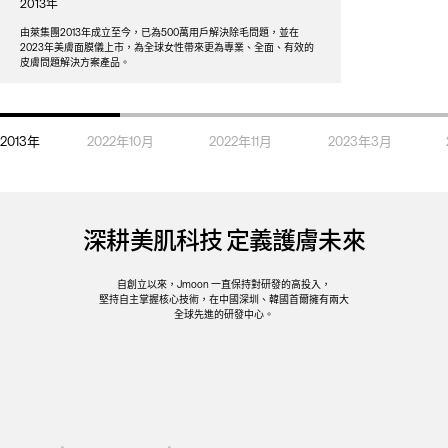
2013年
由萊集團2013年成立至今，已為500萬用戶解決除毛問題，並在
2023年美膚面膜儀上市，為全球女性帶來更為專業、全面、有效的
皮膚問題解決方案產品。
Jmoon極萌
2013年
2022年10月
2022年11月
2023年3月
深耕美肌科技 定義護膚未來
自創立以來，Jmoon 一直保持對研發的高投入，
堅持自主掌握核心技術，在中國深圳、韓國首爾擁有兩大
全球先進的研發中心。