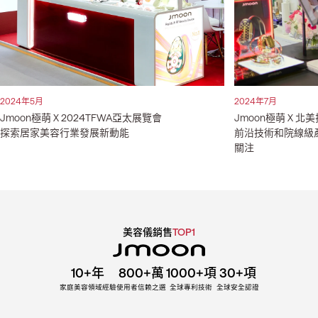
2024年5月
2024年7月
Jmoon極萌 X 2024TFWA亞太展覽會
Jmoon極萌 X 
探索居家美容行業發展新動能
前沿技術和院線級
關注
美容儀銷售
TOP1
10+
年
800+
萬
1000+
項
30+
項