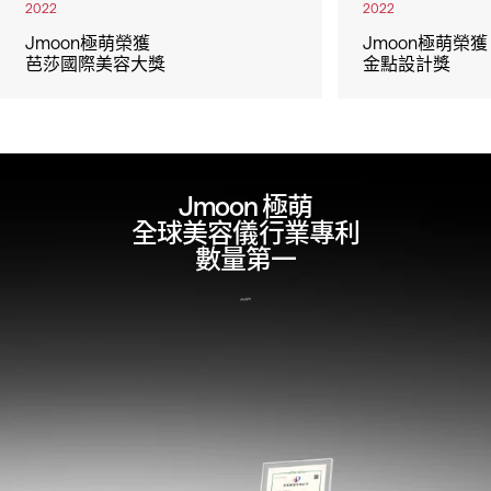
2022
2022
Jmoon極萌榮獲
Jmoon極萌榮獲
芭莎國際美容大獎
金點設計獎
Jmoon 極萌
全球美容儀行業專利
數量第一
1000+項全球專利
海外專利佔比超20%